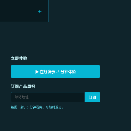
+
立即体验
▶ 在线演示 · 3 分钟体验
订阅产品周报
订阅
每周一封，3 分钟看完，可随时退订。