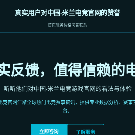
真实用户对中国·米兰电竞官网的赞誉
首页
服务
价格
问答
联系
实反馈，值得信赖的
听听他们对中国·米兰电竞游戏官网的看法与体验
lan)电竞官网汇聚全球热门电竞赛事资讯，提供专业数据分析、赛
台。
立即咨询
了解服务