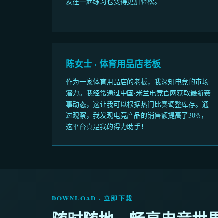
友在一起练习也变得更加轻松。
陈女士 · 体育用品店老板
作为一家体育用品店的老板，我深知电竞的市场
潜力。我经常通过中国·米兰电竞官网获取最新赛
事动态，这让我可以根据热门比赛调整库存。通
过观察，我发现电竞产品的销售额提高了30%，
这平台真是我的得力助手！
DOWNLOAD · 立即下载