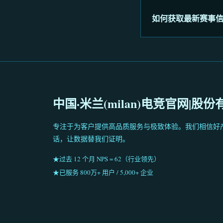
如何获取最新赛事
中国·米兰(milan)电竞官网|股
专注于为客户提供高品质服务与极致体验。我们相信好
话，让数据替我们证明。
★
过去 12 个月 NPS = 62（行业领先）
★
已服务 800万+ 用户 / 5,000+ 企业