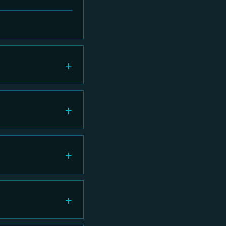
+
+
+
+