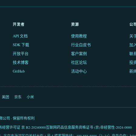
开发者
资源
公
API 文档
使用教程
关
SDK 下载
行业白皮书
加
开放平台
客户案例
联
技术博客
社区论坛
投
GitHub
活动中心
新
美团
京东
小米
技有限公司 · 保留所有权利
营许可证 京 B2-20240000
互联网药品信息服务资格证书 (京)非经营性-2024-0000
：北京市海淀区中关村大街 1 号 5 楼
客服热线：400-888-8888（7×24）
商务合作：bd@ex